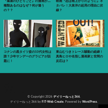
『薬屋のひとりごと』の漫画が二
映画『恋は雨上がりのように』ネ
種類あるのはなぜ？何が違う
タバレ！大泉洋の起用の理由に伏
の？？
線？
コナンの黒タイツ姿の10代女性は
東山むつきトレース騒動の経緯！
誰？少年サンデーのグラビアが話
真島ヒロや名指し漫画家と世間の
題に！
反応は？
Home
Sitemap
Contact
プライバシーポリシー
© Copyright 2026
デイリーねっと366
.
デイリーねっと366 by
FIT-Web Create
. Powered by
WordPress
.