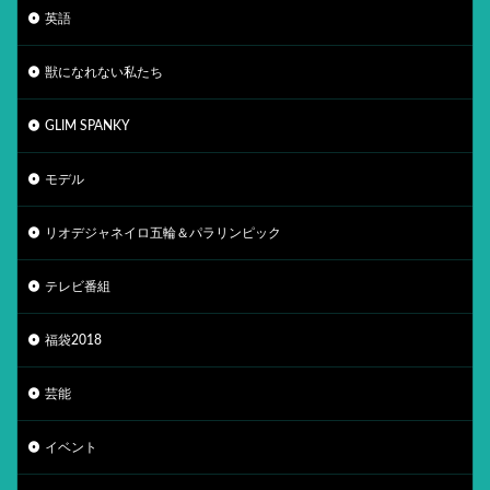
英語
獣になれない私たち
GLIM SPANKY
モデル
リオデジャネイロ五輪＆パラリンピック
テレビ番組
福袋2018
芸能
イベント