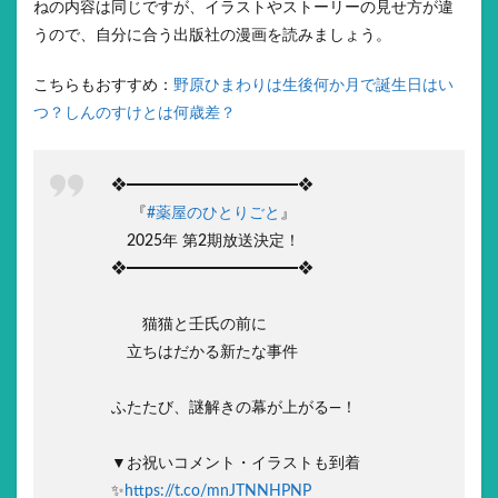
ねの内容は同じですが、イラストやストーリーの見せ方が違
うので、自分に合う出版社の漫画を読みましょう。
こちらもおすすめ：
野原ひまわりは生後何か月で誕生日はい
つ？しんのすけとは何歳差？
❖━━━━━━━━━━━❖
『
#薬屋のひとりごと
』
2025年 第2期放送決定！
❖━━━━━━━━━━━❖
猫猫と壬氏の前に
立ちはだかる新たな事件
ふたたび、謎解きの幕が上がる―！
▼お祝いコメント・イラストも到着
✨
https://t.co/mnJTNNHPNP