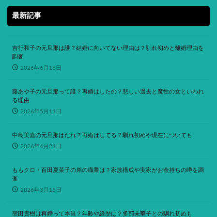
最新記事
吉行和子の元旦那は誰？結婚に向いてない理由は？馴れ初めと離婚理由を
調査
2026年6月18日
藤あや子の元旦那って誰？再婚はしたの？悲しい過去と魔性の女といわれ
る理由
2026年5月11日
中島美嘉の元旦那はだれ？再婚はしてる？馴れ初めや現在についても
2026年4月21日
ももクロ・百田夏菜子の弟の職業は？家族構成や実家がお金持ちの噂を調
査
2026年3月15日
熊田貴樹は再婚って本当？年齢や経歴は？多部未華子との馴れ初めも