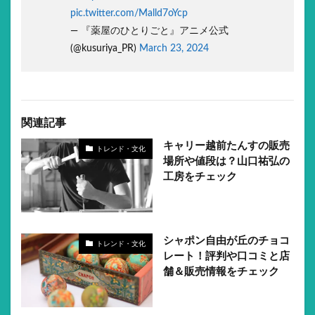
pic.twitter.com/Malld7oYcp
— 『薬屋のひとりごと』アニメ公式
(@kusuriya_PR)
March 23, 2024
関連記事
キャリー越前たんすの販売
トレンド・文化
場所や値段は？山口祐弘の
工房をチェック
シャポン自由が丘のチョコ
トレンド・文化
レート！評判や口コミと店
舗＆販売情報をチェック