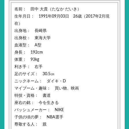
名前： 田中 大貴（たなか だいき）
生年月日： 1991年09月03日 26歳（2017年2月現
在）
出身地： 長崎県
出身校： 東海大学
血液型： A型
身長： 192cm
体重： 93kg
利き手： 右手
足のサイズ： 30.5㎝
ニックネーム： ダイキ・D
マイブーム・趣味： 買い物、映画
特技・資格： 書道
座右の銘： 今を生きる
バッシュメーカー： NIKE
子供の頃の夢： NBA選手
尊敬する人： 親