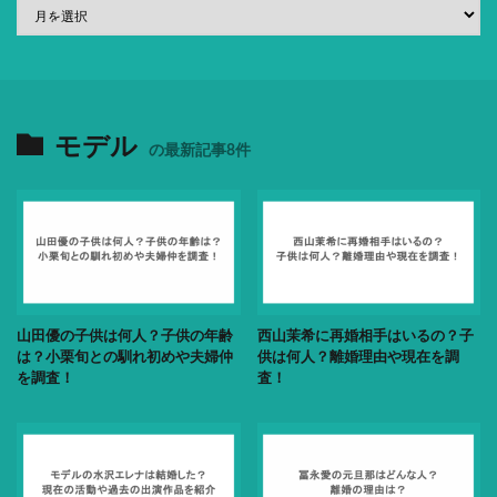
モデル
の最新記事8件
山田優の子供は何人？子供の年齢
西山茉希に再婚相手はいるの？子
は？小栗旬との馴れ初めや夫婦仲
供は何人？離婚理由や現在を調
を調査！
査！