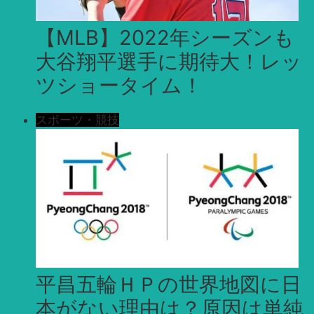
【MLB】2022年シーズンも
大谷翔平選手に期待大！レッ
ツショータイム！
スポーツ・競技
平昌五輪ＨＰの世界地図に日
本がない理由は？原因は単純