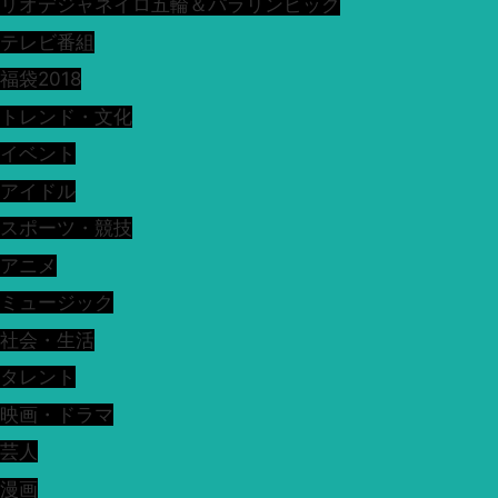
リオデジャネイロ五輪＆パラリンピック
テレビ番組
福袋2018
トレンド・文化
イベント
アイドル
スポーツ・競技
アニメ
ミュージック
社会・生活
タレント
映画・ドラマ
芸人
漫画