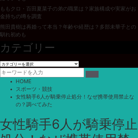
ももクロ・百田夏菜子の弟の職業は？家族構成や実家がお
金持ちの噂を調査
熊田貴樹は再婚って本当？年齢や経歴は？多部未華子との
馴れ初めも
カテゴリー
カ
テ
ゴ
HOME
リ
スポーツ・競技
ー
女性騎手6人が騎乗停止処分！なぜ携帯使用禁止な
の？調べてみた
女性騎手6人が騎乗停止