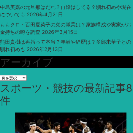
中島美嘉の元旦那はだれ？再婚はしてる？馴れ初めや現在
についても
2026年4月21日
ももクロ・百田夏菜子の弟の職業は？家族構成や実家がお
金持ちの噂を調査
2026年3月15日
熊田貴樹は再婚って本当？年齢や経歴は？多部未華子との
馴れ初めも
2026年2月13日
アーカイブ
ア
スポーツ・競技
の最新記事8
ー
カ
件
イ
ブ