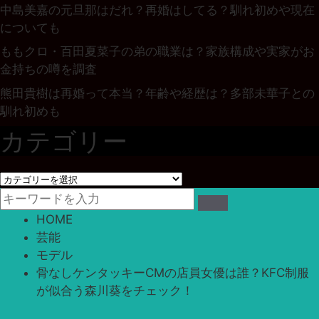
中島美嘉の元旦那はだれ？再婚はしてる？馴れ初めや現在
についても
ももクロ・百田夏菜子の弟の職業は？家族構成や実家がお
金持ちの噂を調査
熊田貴樹は再婚って本当？年齢や経歴は？多部未華子との
馴れ初めも
カテゴリー
カ
テ
ゴ
HOME
リ
芸能
ー
モデル
骨なしケンタッキーCMの店員女優は誰？KFC制服
が似合う森川葵をチェック！