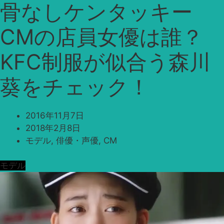
骨なしケンタッキー
CMの店員女優は誰？
KFC制服が似合う森川
葵をチェック！
2016年11月7日
2018年2月8日
モデル
,
俳優・声優
,
CM
モデル