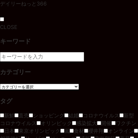
デイリーねっと366
CLOSE
キーワード
カテゴリー
タグ
新鮮
直売
ショッピング
結婚
コロナウイルス
新型
コロナウイルス
オリンピック
感染拡大
開催
ワクチン
日本
東京オリンピック
嵐
食材
櫻井翔
オンライン