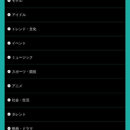
モデル
アイドル
トレンド・文化
イベント
ミュージック
スポーツ・競技
アニメ
社会・生活
タレント
映画・ドラマ