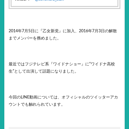
2014年7月5日に『乙女新党』に加入、2016年7月3日の解散
までメンバーを務めました。
最近ではフジテレビ系『ワイドナショー』に“ワイドナ高校
生”として出演して話題になりました。
今回のLINE動画については、オフィシャルのツイッターアカ
ウントでも触れられています。