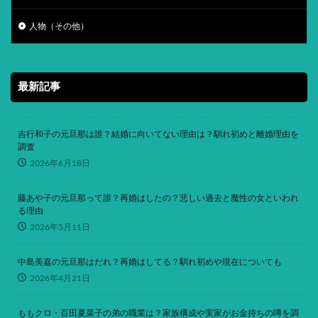
人物（その他）
最新記事
吉行和子の元旦那は誰？結婚に向いてない理由は？馴れ初めと離婚理由を
調査
2026年6月18日
藤あや子の元旦那って誰？再婚はしたの？悲しい過去と魔性の女といわれ
る理由
2026年5月11日
中島美嘉の元旦那はだれ？再婚はしてる？馴れ初めや現在についても
2026年4月21日
ももクロ・百田夏菜子の弟の職業は？家族構成や実家がお金持ちの噂を調