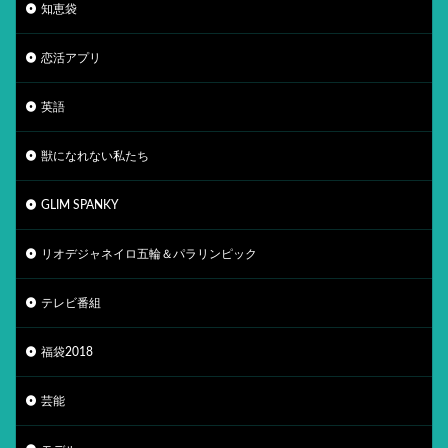
知恵袋
恋活アプリ
英語
獣になれない私たち
GLIM SPANKY
リオデジャネイロ五輪＆パラリンピック
テレビ番組
福袋2018
芸能