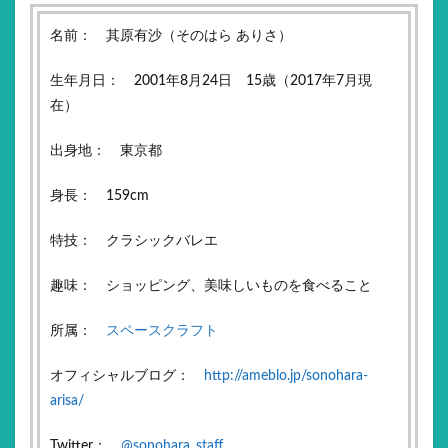
名前： 其原有沙（そのはら ありさ）
生年月日： 2001年8月24日 15歳（2017年7月現
在）
出身地： 東京都
身長： 159cm
特技： クラシックバレエ
趣味： ショッピング、美味しいものを食べること
所属：
スペースクラフト
オフィシャルブログ：
http://ameblo.jp/sonohara-
arisa/
Twitter：
@sonohara_staff