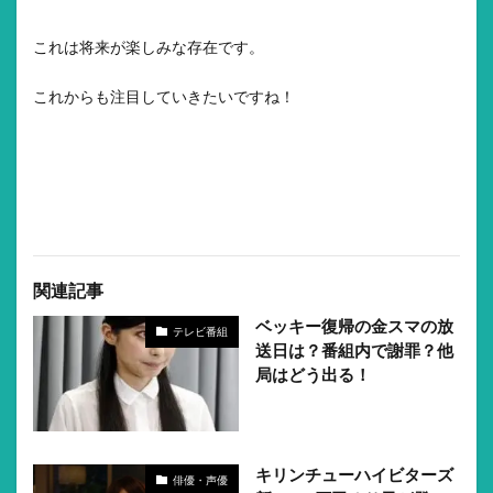
これは将来が楽しみな存在です。
これからも注目していきたいですね！
関連記事
ベッキー復帰の金スマの放
テレビ番組
送日は？番組内で謝罪？他
局はどう出る！
キリンチューハイビターズ
俳優・声優