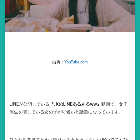
出典：
YouTube.com
LINEが公開している
『JKのLINEあるあるww』
動画で、女子
高生を演じている女の子が可愛いと話題になっています。