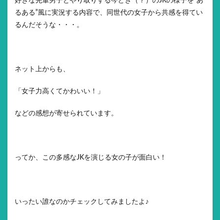
好きな先輩男子とやり取りする今どき（？）のJKの様子を“あ
るある”風に実況する内容で、同世代の女子から共感を得てい
るんだそうな・・・。
ネット上からも、
「女子力高くてかわいい！」
などの感想が寄せられています。
ってか、この多感なJKを演じる女の子が面白い！
いったい誰なのかチェックしてみましたよ♪