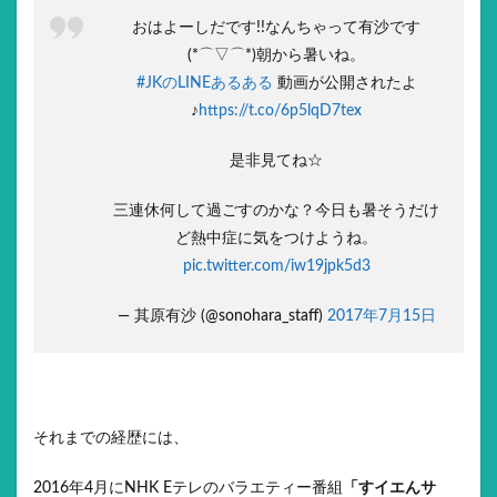
おはよーしだです!!なんちゃって有沙です
(*⌒▽⌒*)朝から暑いね。
#JKのLINEあるある
動画が公開されたよ
♪
https://t.co/6p5lqD7tex
是非見てね☆
三連休何して過ごすのかな？今日も暑そうだけ
ど熱中症に気をつけようね。
pic.twitter.com/iw19jpk5d3
— 其原有沙 (@sonohara_staff)
2017年7月15日
それまでの経歴には、
2016年4月にNHK Eテレのバラエティー番組
「すイエんサ