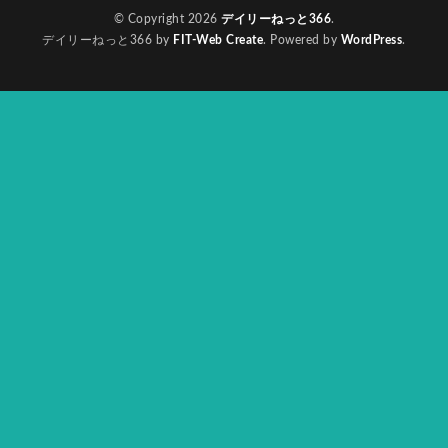
© Copyright 2026
デイリーねっと366
.
デイリーねっと366 by
FIT-Web Create
. Powered by
WordPress
.