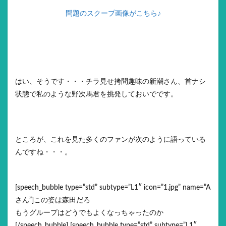
問題のスクープ画像がこちら♪
はい、そうです・・・チラ見せ拷問趣味の新潮さん、首ナシ
状態で私のような野次馬君を挑発しておいでです。
ところが、これを見た多くのファンが次のように語っている
んですね・・・。
[speech_bubble type=”std” subtype=”L1″ icon=”1.jpg” name=”A
さん”]この姿は森田だろ
もうグループはどうでもよくなっちゃったのか
[/speech_bubble] [speech_bubble type=”std” subtype=”L1″