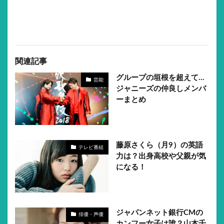
関連記事
グループの垣根を超えて…
芸能
ジャニーズの仲良しメンバ
ーまとめ
藤原さくら（月9）の英語
テレビ番組
力は？出身高校や父親が気
になる！
ジャパンネット銀行CMの
俳優・声優
カンフー女子は誰？山本千