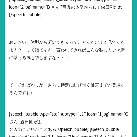
icon=”2.jpg” name=”B さん”]写真の体型からして森田剛だわ
[/speech_bubble]
おいおい、体型から断定できるって、どんだけよく見てんだ
よ！？ って話ですが、言われてみればこんな私にも少々腑
に落ちる気も致しますな・・・。
で、そればかりか、さらに特定に結び付く証言までが登場す
るんですね♪
[speech_bubble type=”std” subtype=”L1″ icon=”1.jpg” name=”C
さん”]森田剛だよ
２人のこと見たことある[/speech_bubble] [speech_bubble