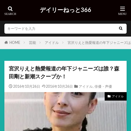
デイリーねっと366
HOME
芸能
アイドル
宮沢りえと熱愛報道の年下ジャニーズは
宮沢りえと熱愛報道の年下ジャニーズは誰？森
田剛と新潮スクープか！
2016年10月26日
2016年10月26日
アイドル
,
俳優・声優
アイドル