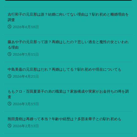
吉行和子の元旦那は誰？結婚に向いてない理由は？馴れ初めと離婚理由を
調査
2026年6月18日
藤あや子の元旦那って誰？再婚はしたの？悲しい過去と魔性の女といわれ
る理由
2026年5月11日
中島美嘉の元旦那はだれ？再婚はしてる？馴れ初めや現在についても
2026年4月21日
ももクロ・百田夏菜子の弟の職業は？家族構成や実家がお金持ちの噂を調
査
2026年3月15日
熊田貴樹は再婚って本当？年齢や経歴は？多部未華子との馴れ初めも
2026年2月13日