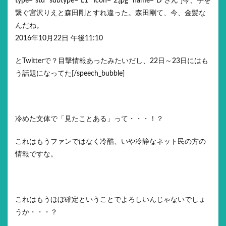
type=”std” subtype=”L1″ icon=”2.jpg” name=”D さん”]今、手を
繋ぐ宮沢りえと森田剛とすれ違った。森田剛て、今、金髪な
んだね。
2016年10月22日 午後11:10
とTwitterで？目撃情報あったみたいだし、22日～23日にはも
う話題になってた[/speech_bubble]
冷めた文体で「見たことある」って・・・！？
これはもうファンではなく冷酷、いや冷静なネット民の方の
情報ですな。
これはもうほぼ確定ということでよろしいんじゃないでしょ
うか・・・？