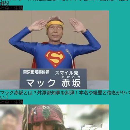
解説
社会・生活
マック赤坂とは？舛添都知事を糾弾！本名や経歴と信念がヤバ
い！
社会・生活