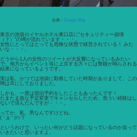
出典：
Google Map
東京の池袋ロイヤルホテル東口店に“セキュリティー崩壊
（？）”の噂が流れています・・・。
女性にとってはとっても危険な状態で経営されている！ みた
いな・・・。
どうやら1人の女性のツイートが大反響になっているみたい
で、地方からイベント等に上京する方々には警鐘が鳴らされる
結果になっているようです。
実は私、かつては池袋に勤務していた時期がありまして、この
噂は耳にしておりました。
しかも、一度は宿泊予約をしたこともあったんです！
たまたま急な予定変更でキャンセルしたため、危うい経験はし
ないで済んだんですが・・・。
ってか、私、男なんですけどね。
(＇д＇)ｧﾝ？
というわけで、いったい何がどう話題になっているのか追って
いきたいと思いますよ。