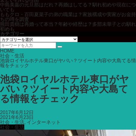
中島美嘉の元旦那はだれ？再婚はしてる？馴れ初めや現在につ
いても
ももクロ・百田夏菜子の弟の職業は？家族構成や実家がお金持
ちの噂を調査
熊田貴樹は再婚って本当？年齢や経歴は？多部未華子との馴れ
初めも
カテゴリー
カ
テ
ゴ
HOME
リ
社会・生活
ー
池袋ロイヤルホテル東口がヤバい？ツイート内容や大島てる情
報をチェック
池袋ロイヤルホテル東口がヤ
バい？ツイート内容や大島て
る情報をチェック
2017年6月12日
2021年6月23日
社会・生活
,
インターネット
社会・生活