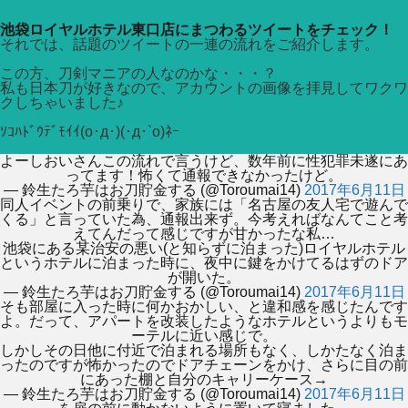
池袋ロイヤルホテル東口店にまつわるツイートをチェック！
それでは、話題のツイートの一連の流れをご紹介します。
この方、刀剣マニアの人なのかな・・・？
私も日本刀が好きなので、アカウントの画像を拝見してワクワ
クしちゃいました♪
ｿｺﾊﾄﾞｳﾃﾞﾓｲｲ(ο･д･)(･д･`ο)ﾈｰ
よーしおいさんこの流れで言うけど、数年前に性犯罪未遂にあ
ってます！怖くて通報できなかったけど。
— 鈴生たろ芋はお刀貯金する (@Toroumai14)
2017年6月11日
同人イベントの前乗りで、家族には「名古屋の友人宅で遊んで
くる」と言っていた為、通報出来ず。今考えればなんてこと考
えてんだって感じですが甘かったな私…
池袋にある某治安の悪い(と知らずに泊まった)ロイヤルホテル
というホテルに泊まった時に、夜中に鍵をかけてるはずのドア
が開いた。
— 鈴生たろ芋はお刀貯金する (@Toroumai14)
2017年6月11日
そも部屋に入った時に何かおかしい、と違和感を感じたんです
よ。だって、アパートを改装したようなホテルというよりもモ
ーテルに近い感じで。
しかしその日他に付近で泊まれる場所もなく、しかたなく泊ま
ったのですが怖かったのでドアチェーンをかけ、さらに目の前
にあった棚と自分のキャリーケース→
— 鈴生たろ芋はお刀貯金する (@Toroumai14)
2017年6月11日