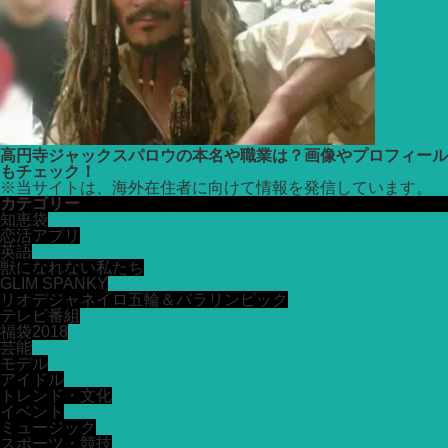
高円寺ジャックスパロウの本名や職業は？画像やプロフィール
もチェック！
※
当サイトは、海外在住者に向けて情報を発信しています。
カテゴリー
知恵袋
恋活アプリ
英語
獣になれない私たち
GLIM SPANKY
リオデジャネイロ五輪＆パラリンピック
テレビ番組
福袋2018
芸能
モデル
アイドル
トレンド・文化
イベント
ミュージック
スポーツ・競技