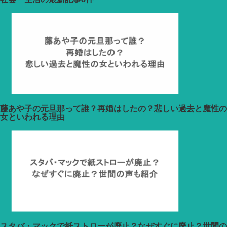
カ
イ
ブ
藤あや子の元旦那って誰？再婚はしたの？悲しい過去と魔性の
女といわれる理由
スタバ・マックで紙ストローが廃止？なぜすぐに廃止？世間の