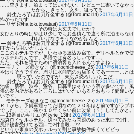
— リザ (@haitokutowatasi)
2017年6月11日
……空きます。泊まってはいけない。レビューに書いてなかっ
たから、きっと、女を、狙ってる
— 鈴生たろ芋はお刀貯金する (@Toroumai14)
2017年6月11日
怖かったです
— リザ (@haitokutowatasi)
2017年6月11日
その時は大丈夫でしたか？
女ひとりの時はやはり少しでもお金積んで違う所に泊まらなけ
ればいけなさそうなのがほんと…
— 鈴生たろ芋はお刀貯金する (@Toroumai14)
2017年6月11日
FFから失礼いたします。
ここのホテルですが、いわゆる連込み宿で、デリヘルとかで使
うホテルなんです。界隈では有名らしいです…。
ただ、それを隠すために宿泊客も入れるんですよね…。
— モチチーズ@きなこ (@mochicheese_25)
2017年6月11日
やはりそうですか。周りに水商売のお店多くてあーーー…とは
思っていたのですが…東京さ恐ろしいとこだ…
— 鈴生たろ芋はお刀貯金する (@Toroumai14)
2017年6月11日
池袋、新宿、渋谷、鶯谷、日暮里はそういう宿が多いです。風
俗の案内所があるところにはだいたいあるとおもって間違いな
いです。
— モチチーズ@きなこ (@mochicheese_25)
2017年6月11日
ＲＴから。予備軍通ってた頃なので２０年ほど前ですがラブホ
でした、ここ。確か１０年くらい前に改業（？）してたかと。
— 13番目のキリエ (@kyrie_13th)
2017年6月11日
池袋ロイヤルホテル、調べてみたら問題のあった東口で1件、
風評被害受けてる西口で2件自殺…??
というか東京の安ホテルって割と事故物件多くてビビっ