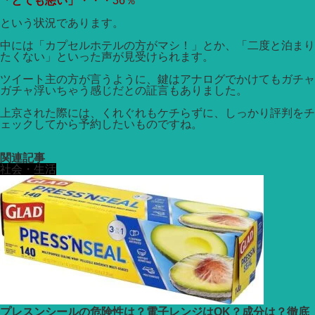
「とても悪い」
・・・36％
という状況であります。
中には「カプセルホテルの方がマシ！」とか、「二度と泊まり
たくない」といった声が見受けられます。
ツイート主の方が言うように、鍵はアナログでかけてもガチャ
ガチャ浮いちゃう感じだとの証言もありました。
上京された際には、くれぐれもケチらずに、しっかり評判をチ
ェックしてから予約したいものですね。
関連記事
社会・生活
プレスンシールの危険性は？電子レンジはOK？成分は？徹底