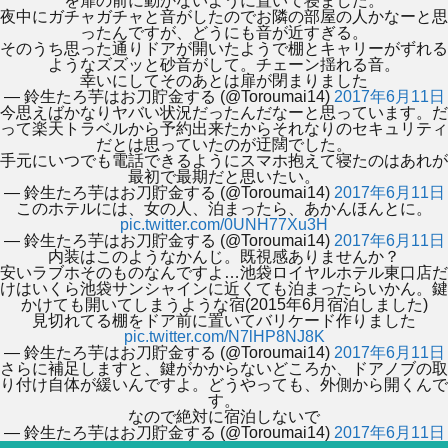
を扉の前に動かないように置いて寝ました。
夜中にガチャガチャと音がしたのでお隣の部屋の人かなーと思
ったんですが、どうにも音が近すぎる。
そのうち思った通りドアが開いたようで棚とキャリーがずれる
ようなズズッと砂音がして。チェーン揺れる音。
幸いにしてそのあとは扉が閉まりました
— 鈴生たろ芋はお刀貯金する (@Toroumai14)
2017年6月11日
今思えばかなりヤバい状況だったんだなーと思っています。だ
って楽天トラベルから予約出来たからそれなりのセキュリティ
だとは思っていたのが迂闊でした。
手元にいつでも電話できるようにスマホ抱えて寝たのはあれが
最初で最期だと思いたい。
— 鈴生たろ芋はお刀貯金する (@Toroumai14)
2017年6月11日
このホテルには、女の人、泊まったら、あかんほんとに。
pic.twitter.com/0UNH77Xu3H
— 鈴生たろ芋はお刀貯金する (@Toroumai14)
2017年6月11日
内装はこのようなかんじ。既視感ありませんか？
安いラブホそのものなんですよ…池袋ロイヤルホテル東口店だ
けはいくら池袋サンシャインに近くても泊まったらいかん。鍵
かけても開いてしまうような宿(2015年6月宿泊しました)
見切れてる棚をドア前に置いてバリケード作りました
pic.twitter.com/N7lHP8NJ8K
— 鈴生たろ芋はお刀貯金する (@Toroumai14)
2017年6月11日
さらに補足しますと、鍵がかからないどころか、ドアノブの取
り付け自体が緩いんですよ。どうやっても、外側から開くんで
す。
なので絶対に宿泊しないで
— 鈴生たろ芋はお刀貯金する (@Toroumai14)
2017年6月11日