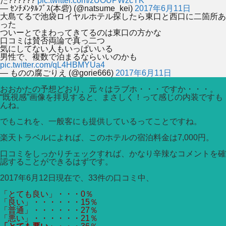
た??????
pic.twitter.com/zUOUPWzcYK
— ｾﾝﾁﾒﾝﾀﾙﾌﾞｽ(本砦) (@natsume_kei)
2017年6月11日
大島てるで池袋ロイヤルホテル探したら東口と西口に二箇所あ
った
ついーとでまわってきてるのは東口の方かな
口コミは賛否両論で真っ二つ
気にしてない人もいっぱいいる
男性で、複数で泊まるならいいのかも
pic.twitter.com/qL4HBMYUa4
— ものの腐ごりえ (@gorie666)
2017年6月11日
おおかたの予想どおり、元々はラブホ・・・ですか・・・。
“既視感”画像を拝見すると、まさしく！って感じの内装ですも
んね。
でもこれを、一般客にも提供しているってことですね。
楽天トラベルによれば、このホテルの宿泊料金は7,000円。
口コミをしっかりチェックすれば、かなり辛辣なコメントを確
認することができるはずです。
2017年6月12日現在で、33件の口コミ中、
「とても良い」・・・0％
「良い」・・・・・・15％
「普通」・・・・・・27％
「悪い」・・・・・・21％