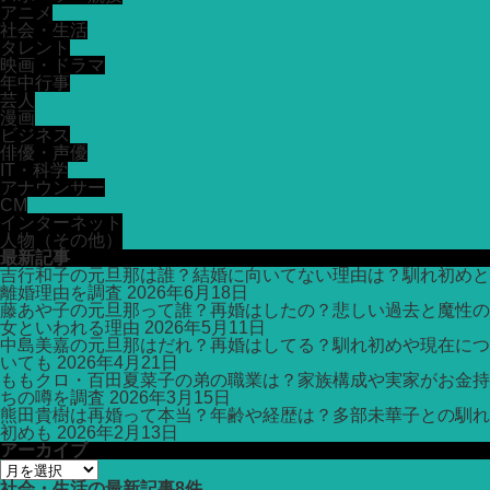
アニメ
社会・生活
タレント
映画・ドラマ
年中行事
芸人
漫画
ビジネス
俳優・声優
IT・科学
アナウンサー
CM
インターネット
人物（その他）
最新記事
吉行和子の元旦那は誰？結婚に向いてない理由は？馴れ初めと
離婚理由を調査
2026年6月18日
藤あや子の元旦那って誰？再婚はしたの？悲しい過去と魔性の
女といわれる理由
2026年5月11日
中島美嘉の元旦那はだれ？再婚はしてる？馴れ初めや現在につ
いても
2026年4月21日
ももクロ・百田夏菜子の弟の職業は？家族構成や実家がお金持
ちの噂を調査
2026年3月15日
熊田貴樹は再婚って本当？年齢や経歴は？多部未華子との馴れ
初めも
2026年2月13日
アーカイブ
ア
ー
社会・生活
の最新記事8件