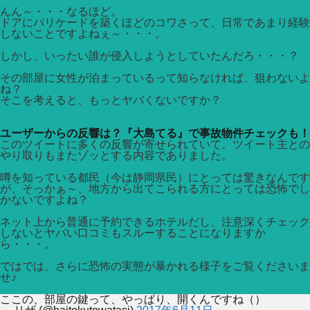
んん～・・・なるほど。
ドアにバリケードを築くほどのコワさって、日常であまり経験
しないことですよねぇ～・・・。
しかし、いったい誰が侵入しようとしていたんだろ・・・？
その部屋に女性が泊まっているって知らなければ、狙わないよ
ね？
そこを考えると、もっとヤバくないですか？
ユーザーからの反響は？『大島てる』で事故物件チェックも！
このツイートに多くの反響が寄せられていて、ツイート主との
やり取りもまたゾッとする内容でありました。
噂を知っている都民（今は静岡県民）にとっては驚きなんです
が、そっかぁ～、地方から出てこられる方にとっては恐怖でし
かないですよね？
ネット上から普通に予約できるホテルだし、注意深くチェック
しないとヤバい口コミもスルーすることになりますか
ら・・・。
ではでは、さらに恐怖の実態が暴かれる様子をご覧くださいま
せ♪
ここの、部屋の鍵って、やっぱり、開くんですね（）