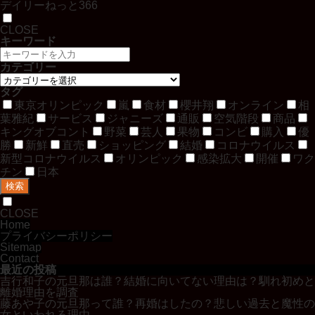
デイリーねっと366
CLOSE
キーワード
カテゴリー
タグ
東京オリンピック
嵐
食材
櫻井翔
オンライン
相
葉雅紀
サービス
ジャニーズ
通販
空気階段
商品
キングオブコント
野菜
芸人
果物
コンビ
購入
優
勝
新鮮
直売
ショッピング
結婚
コロナウイルス
新型コロナウイルス
オリンピック
感染拡大
開催
ワク
チン
日本
検索
CLOSE
Home
プライバシーポリシー
Sitemap
Contact
最近の投稿
吉行和子の元旦那は誰？結婚に向いてない理由は？馴れ初めと
離婚理由を調査
藤あや子の元旦那って誰？再婚はしたの？悲しい過去と魔性の
女といわれる理由