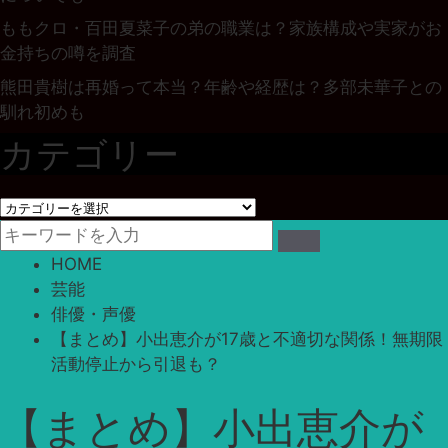
ももクロ・百田夏菜子の弟の職業は？家族構成や実家がお
金持ちの噂を調査
熊田貴樹は再婚って本当？年齢や経歴は？多部未華子との
馴れ初めも
カテゴリー
カ
テ
ゴ
HOME
リ
芸能
ー
俳優・声優
【まとめ】小出恵介が17歳と不適切な関係！無期限
活動停止から引退も？
【まとめ】小出恵介が