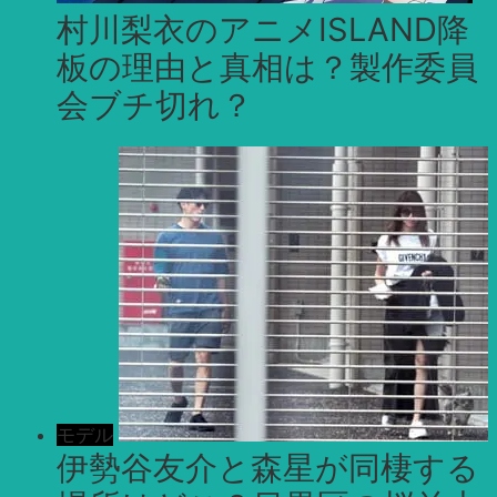
村川梨衣のアニメISLAND降
板の理由と真相は？製作委員
会ブチ切れ？
モデル
伊勢谷友介と森星が同棲する