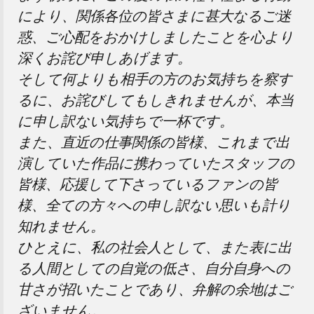
により、関係各位の皆さまに甚大なるご迷
惑、ご心配をおかけしましたことを心より
深くお詫び申しあげます。
そして何よりも相手の方のお気持ちを察す
るに、お詫びしてもしきれませんが、本当
に申し訳ない気持ちで一杯です。
また、直近の仕事関係の皆様、これまで出
演していた作品に携わっていたスタッフの
皆様、応援して下さっているファンの皆
様、全ての方々への申し訳ない思いも計り
知れません。
ひとえに、私の社会人として、また表に出
る人間としての自覚の低さ、自分自身への
甘さが招いたことであり、弁解の余地はご
ざいません。