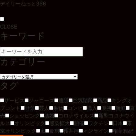
デイリーねっと366
CLOSE
キーワード
カテゴリー
タグ
サービス
ジャニーズ
通販
空気階段
商品
キングオ
ブコント
野菜
芸人
果物
コンビ
購入
優勝
新鮮
直
売
ショッピング
結婚
コロナウイルス
新型コロナウイ
ルス
オリンピック
感染拡大
開催
ワクチン
日本
東
京オリンピック
嵐
食材
櫻井翔
オンライン
相葉雅紀