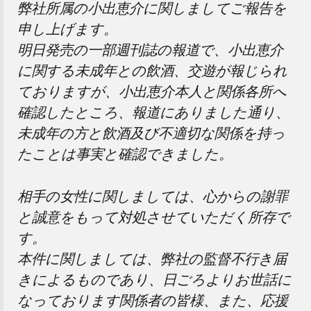
弊社所属の小出恵介に関しましてご報告を
申し上げます。
明日発売の一部週刊誌の報道で、小出恵介
に関する未成年との飲酒、交遊が報じられ
ておりますが、小出恵介本人と関係各所へ
確認したところ、報道にありました通り、
未成年の方と飲酒及び不適切な関係を持っ
たことは事実と確認できました。
相手の女性に関しましては、心からの謝罪
と誠意をもって対処させていただく所存で
す。
本件に関しましては、弊社の監督不行き届
きによるものであり、日ごろよりお世話に
なっております関係者の皆様、また、応援