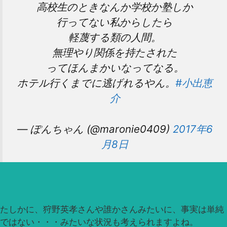
高校生のときなんか学校か塾しか
行ってない私からしたら
軽蔑する類の人間。
無理やり関係を持たされた
ってほんまかいなってなる。
ホテル行くまでに逃げれるやん。
#小出恵
介
— ぽんちゃん (@maronie0409)
2017年6
月8日
たしかに、狩野英孝さんや誰かさんみたいに、事実は単純
ではない・・・みたいな状況も考えられますよね。