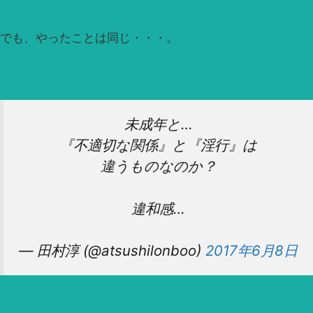
でも、やったことは同じ・・・。
未成年と…
『不適切な関係』と『淫行』は
違うものなのか？
違和感…
— 田村淳 (@atsushilonboo)
2017年6月8日