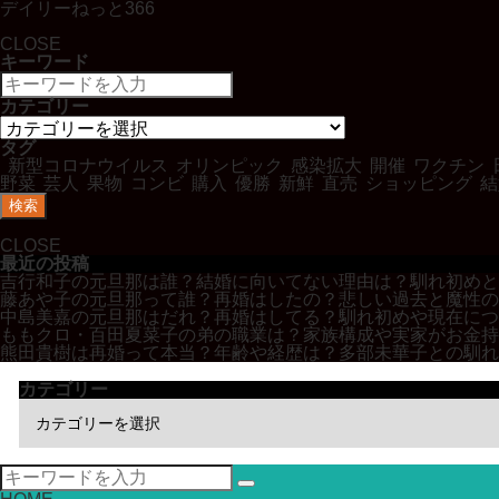
デイリーねっと366
CLOSE
キーワード
カテゴリー
タグ
新型コロナウイルス
オリンピック
感染拡大
開催
ワクチン
野菜
芸人
果物
コンビ
購入
優勝
新鮮
直売
ショッピング
結
検索
CLOSE
最近の投稿
吉行和子の元旦那は誰？結婚に向いてない理由は？馴れ初めと
藤あや子の元旦那って誰？再婚はしたの？悲しい過去と魔性の
中島美嘉の元旦那はだれ？再婚はしてる？馴れ初めや現在につ
ももクロ・百田夏菜子の弟の職業は？家族構成や実家がお金持
熊田貴樹は再婚って本当？年齢や経歴は？多部未華子との馴れ
カテゴリー