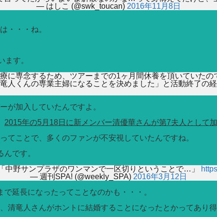
— はしこ (@swk_toucan)
2016年11月8日
は・・・ね。
います。
療に専念するため、ツアーまでの1ヶ月間休養を頂いていたの
竜人くんの専業主婦になることを決めました」と活動終了の経
ーが加入していたんですよ。
、
2015年の5月18日に新メンバー清優華さんが第7夫人として
ってことで、多くのファンが不安視していたんですね。
るんです。
撃「中野サンプラザのワンマンで一区切りということで…」
http
— 週刊SPA! (@weekly_SPA)
2016年3月12日
まで延長になったってことなのかも・・・。
、清竜人さんがホントに結婚することになったとかってあり得