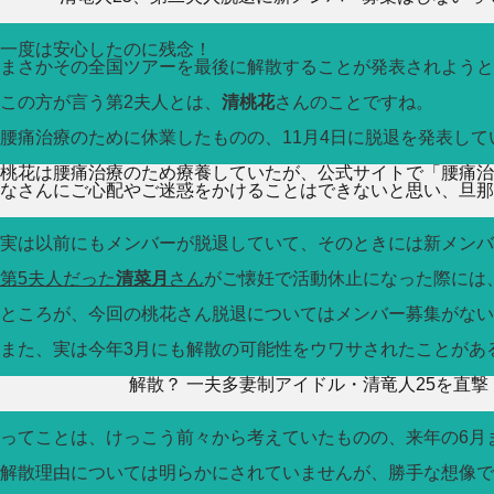
一度は安心したのに残念！
まさかその全国ツアーを最後に解散することが発表されようと
この方が言う第2夫人とは、
清桃花
さんのことですね。
腰痛治療のために休業したものの、11月4日に脱退を発表して
桃花は腰痛治療のため療養していたが、公式サイトで「腰痛治
なさんにご心配やご迷惑をかけることはできないと思い、旦那
実は以前にもメンバーが脱退していて、そのときには新メンバ
第5夫人だった
清菜月
さん
がご懐妊で活動休止になった際には
ところが、今回の桃花さん脱退についてはメンバー募集がない
また、実は今年3月にも解散の可能性をウワサされたことがあ
解散？ 一夫多妻制アイドル・清竜人25を直
ってことは、けっこう前々から考えていたものの、来年の6月
解散理由については明らかにされていませんが、勝手な想像で