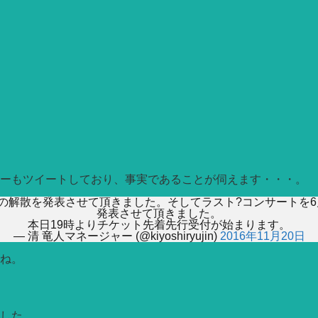
ャーもツイートしており、事実であることが伺えます・・・。
5の解散を発表させて頂きました。そしてラスト?コンサートを
発表させて頂きました。
本日19時よりチケット先着先行受付が始まります。
— 清 竜人マネージャー (@kiyoshiryujin)
2016年11月20日
ね。
した。