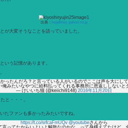
出典：
headlines.yahoo.co.jp
とが大変そうなことを語っていました。
という記憶があります。
。
たかったんだろ？と言っている人がいるのでここは声を大にし
い俺みたいなやつに給料払ってくれる事務所に恩返ししないと
— けいいち猫 (@keiichi9148)
2016年11月20日
したと・・・。
いたファンも多かったみたいですね。
https://t.co/srfcaFmUQv
@youtube
さんから
て言ってたからいよいよ解散なのかな…って身構えてたけど、