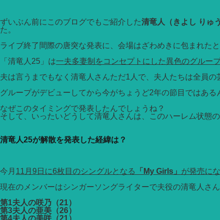
ずいぶん前にこのブログでもご紹介した
清竜人（きよし りゅ
た。
ライブ終了間際の唐突な発表に、会場はざわめきに包まれたと
「清竜人25」は
一夫多妻制をコンセプトにした異色のグルー
夫は言うまでもなく清竜人さんただ1人で、夫人たちは全員の
グループがデビューしてから今がちょうど2年の節目ではある
なぜこのタイミングで発表したんでしょうね？
そして、いったいどうして清竜人さんは、このハーレム状態の
清竜人25が解散を発表した経緯は？
今月
11月9日に6枚目のシングルとなる
「My Girls」
が発売に
現在のメンバーはシンガーソングライターで夫役の清竜人さん
第1夫人の咲乃（21）
第3夫人の亜美（26）
第4夫人の美咲（21）