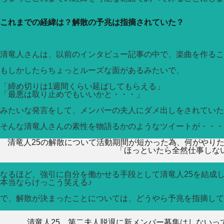
これまでの経緯は？解散の予兆は指摘されていた？
清竜人さんは、以前のインタビュー記事の中で、楽曲を作るこ
もしかしたらちょっとルーズな面があるみたいで、
「締め切りは1週間くらい延ばしてもらえる」
「最悪は取り止めでもいいかと・・・」
みたいな発言をして、メンバーの夫人にダメ出しをされていた
そんな清竜人さんの素性を物語るかのようなツイートが・・・
清竜人25の解散について活動期間が短かった為、何がやり
「ほっといたら全然仕事しな
なるほど、強引に自分を働かせる手段として清竜人25を結成
本当ならけっこう笑える♪
で、解散が決まったことについては、どうやら予兆を指摘して
清竜人25、第二夫人脱退に新メンバー募集はしないっ