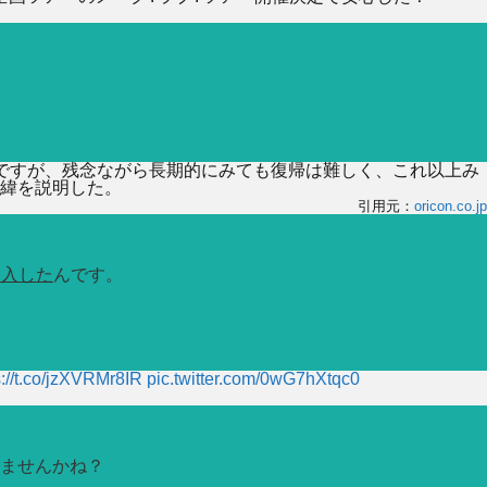
ですが、残念ながら長期的にみても復帰は難しく、これ以上み
緯を説明した。
引用元：
oricon.co.jp
加入した
んです。
s://t.co/jzXVRMr8IR
pic.twitter.com/0wG7hXtqc0
ませんかね？