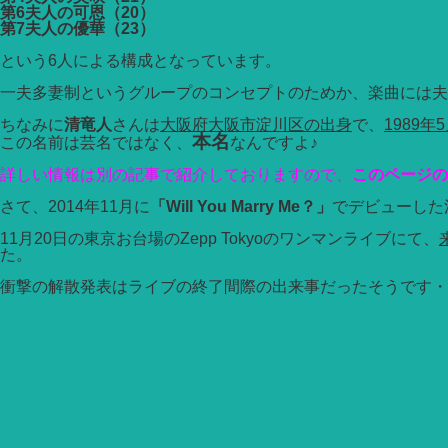
第6夫人の可恩（20）
第7夫人の優華（23）
という6人による構成となっています。
一夫多妻制というグループのコンセプトのためか、楽曲には夫
ちなみに
清竜人
さんは
大阪府大阪市淀川区の出身
で、
1989年
本名
この名前は芸名ではなく、
なんですよ♪
詳しい情報は別の記事で紹介しておりますので、
このページの
さて、2014年11月に
「Will You Marry Me？」
でデビューした
11月20日の東京お台場のZepp Tokyoのワンマンライブにて、
た。
衝撃の解散発表はライブの終了間際の出来事だったそうです・