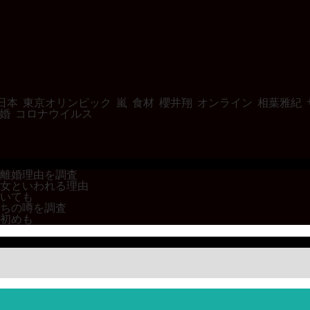
日本
東京オリンピック
嵐
食材
櫻井翔
オンライン
相葉雅紀
婚
コロナウイルス
離婚理由を調査
女といわれる理由
いても
ちの噂を調査
初めも