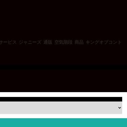
サービス
ジャニーズ
通販
空気階段
商品
キングオブコント