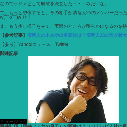
なのでケジメとして解散を決意した・・・みたいな。
で、もっと想像すると、その相手が清竜人25のメンバーだった
w(￣o￣)w ｵｵｰ!
ま、もう少し様子をみて、実際のところが明らかになるのを待
【参考記事】
清竜人の本名や出身高校は？清竜人25の誰が彼
【参考】Yahoo!ニュース Twitter
関連記事
ミュージック
藤井弘輝（藤井フミヤの息子）の画像は？フジテレビ入社の反