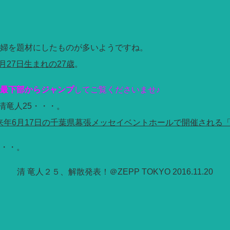
婦を題材にしたものが多いようですね。
5月27日生まれの27歳
。
最下部からジャンプ
してご覧くださいませ♪
清竜人25・・・。
来年6月17日の千葉県幕張メッセイベントホールで開催される
・・。
清 竜人２５、解散発表！＠ZEPP TOKYO 2016.11.20