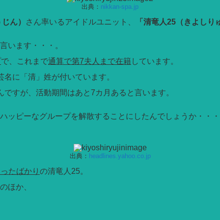
出典：
nikkan-spa.jp
うじん）
さん率いるアイドルユニット、
「清竜人25（きよしり
言います・・・。
プ
で、これまで
通算で第7夫人まで在籍
しています。
芸名に「清」姓が付いています。
んですが、活動期間はあと7カ月あると言います。
ハッピーなグループを解散することにしたんでしょうか・・・
出典：
headlines.yahoo.co.jp
なったばかり
の清竜人25。
のほか、