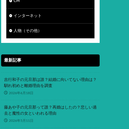
CM
インターネット
人物（その他）
最新記事
吉行和子の元旦那は誰？結婚に向いてない理由は？
馴れ初めと離婚理由を調査
2026年6月18日
藤あや子の元旦那って誰？再婚はしたの？悲しい過
去と魔性の女といわれる理由
2026年5月11日