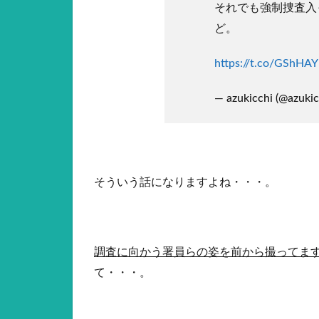
それでも強制捜査入
ど。
https://t.co/GShHA
— azukicchi (@azuki
そういう話になりますよね・・・。
調査に向かう署員らの姿を前から撮ってま
て・・・。