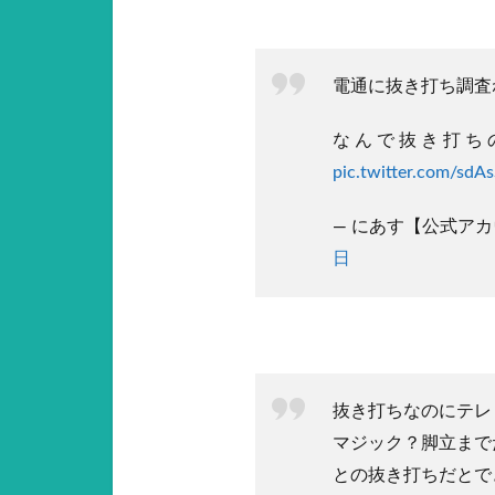
電通に抜き打ち調査
な ん で 抜 き 打 ち 
pic.twitter.com/sdAs
— にあす【公式アカウ
日
抜き打ちなのにテレ
マジック？脚立まで
との抜き打ちだとで