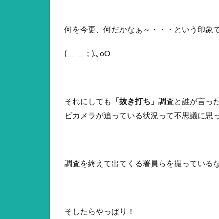
何を今更、何だかなぁ～・・・という印象
(＿ ＿；).｡oO
それにしても
「抜き打ち」
調査と誰が言っ
ビカメラが追っている状況って不思議に思
調査を終えて出てくる署員らを撮っている
そしたらやっぱり！