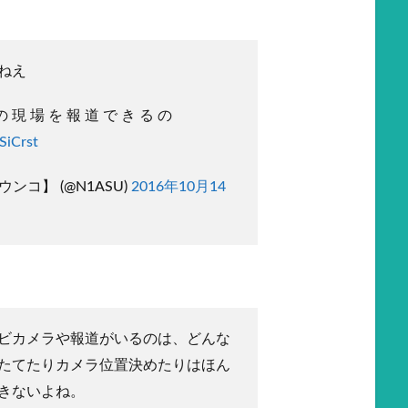
ねえ
の 現 場 を 報 道 で き る の
SiCrst
ンコ】 (@N1ASU)
2016年10月14
ビカメラや報道がいるのは、どんな
たてたりカメラ位置決めたりはほん
きないよね。