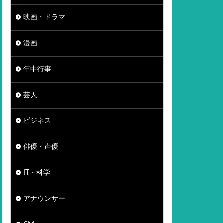
映画・ドラマ
漫画
年中行事
芸人
ビジネス
俳優・声優
IT・科学
アナウンサー