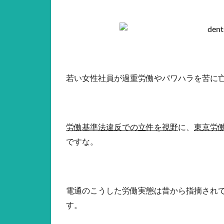
若い女性社員が過重労働やパワハラを苦に
労働基準法違反での立件を視野
に、
東京労
ですな。
電通のこうした労働実態は昔から指摘され
す。