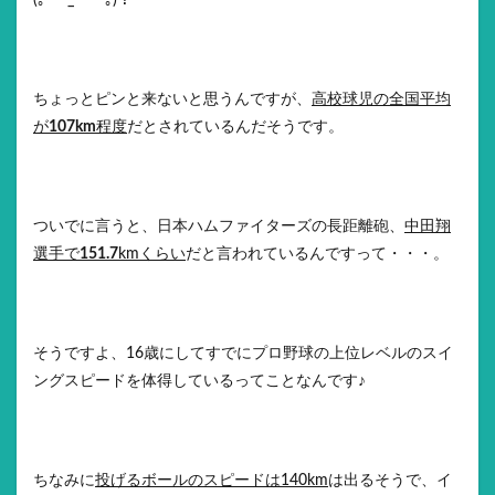
(｡´・_・｀｡)？
ちょっとピンと来ないと思うんですが、
高校球児の全国平均
が
107km
程度
だとされているんだそうです。
ついでに言うと、日本ハムファイターズの長距離砲、
中田翔
選手で
151.7
kmくらい
だと言われているんですって・・・。
そうですよ、16歳にしてすでにプロ野球の上位レベルのスイ
ングスピードを体得しているってことなんです♪
ちなみに
投げるボールのスピードは140km
は出るそうで、イ