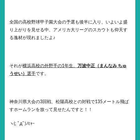
全国の高校野球甲子園大会の予選も後半に入り、いよいよ盛
り上がりを見せる中、アメリカ大リーグのスカウトも仰天す
る逸材が現れましたよ♪
それが
横浜高校の外野手の1年生、
万波中正（まんなみ ちゅ
うせい）
選手
です。
神奈川県大会の3回戦、松陽高校との対戦で135メートル飛ば
すホームランを放って見せたんですと！！
ヽ(; ﾟдﾟ)ﾉﾋｬｰ