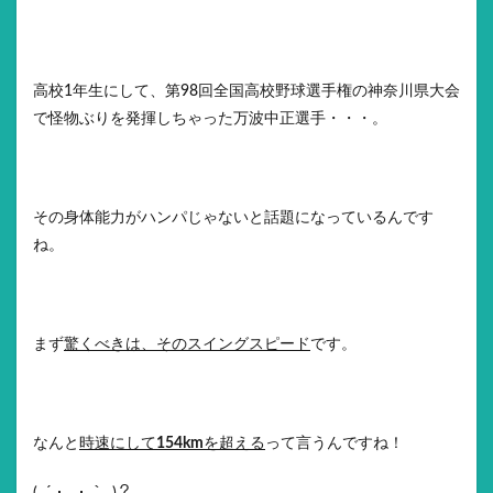
高校1年生にして、第98回全国高校野球選手権の神奈川県大会
で怪物ぶりを発揮しちゃった万波中正選手・・・。
その身体能力がハンパじゃないと話題になっているんです
ね。
まず
驚くべきは、そのスイングスピード
です。
なんと
時速にして
154km
を超える
って言うんですね！