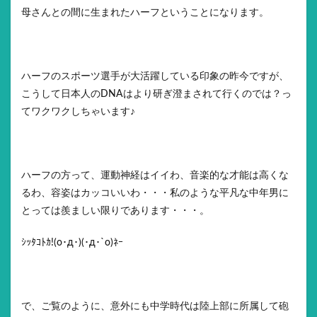
母さんとの間に生まれたハーフということになります。
ハーフのスポーツ選手が大活躍している印象の昨今ですが、
こうして日本人のDNAはより研ぎ澄まされて行くのでは？っ
てワクワクしちゃいます♪
ハーフの方って、運動神経はイイわ、音楽的な才能は高くな
るわ、容姿はカッコいいわ・・・私のような平凡な中年男に
とっては羨ましい限りであります・・・。
ｼｯﾀｺﾄｶ!(ο･д･)(･д･`ο)ﾈｰ
で、ご覧のように、意外にも中学時代は陸上部に所属して砲