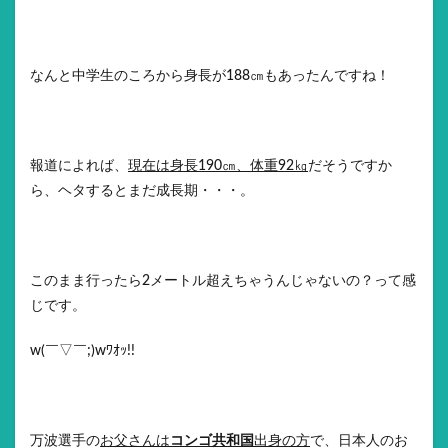
なんと中学生のころから身長が188㎝もあったんですね！
報道によれば、
現在は身長190㎝、体重92㎏
だそうですか
ら、ヘタするとまだ成長期・・・。
このまま行ったら2メートル超えちゃうんじゃないの？って感
じです。
w(￣▽￣;)wﾜｵｯ!!
万波選手の
お父さんは
コンゴ共和国
出身の方
で、日本人のお