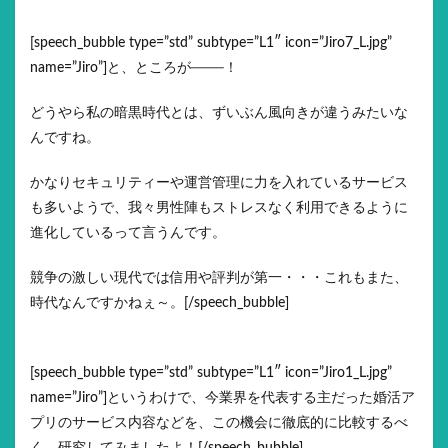
[speech_bubble type=”std” subtype=”L1″ icon=”Jiro7_L.jpg”
name=”Jiro”]と、ところが───！
どうやら私の暗黒時代とは、ずいぶん風向きが違うみたいな
んですね。
かなりセキュリティーや運営管理に力を入れているサービス
も多いようで、我々男性陣もストレスなく利用できるように
進化しているって言うんです。
競争の激しい現代では信用や評判が第一・・・これもまた、
時代なんですかねぇ～。[/speech_bubble]
[speech_bubble type=”std” subtype=”L1″ icon=”Jiro1_L.jpg”
name=”Jiro”]というわけで、今業界を代表する主だった婚活ア
プリのサービス内容などを、この機会に徹底的に比較するべ