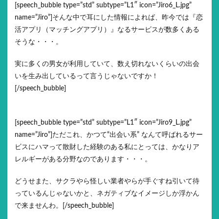
[speech_bubble type=”std” subtype=”L1″ icon=”Jiro6_L.jpg”
name=”Jiro”]そんな中で耳にした情報によれば、昨今では『恋
活アプリ（マッチングアプリ）』なるサービスが数多くある
そうな・・・。
実に多くの男女が利用していて、数え切れないくらいの出会
いを生み出しているって言うじゃないですか！
[/speech_bubble]
[speech_bubble type=”std” subtype=”L1″ icon=”Jiro9_L.jpg”
name=”Jiro”]ただこれ、かつて“出会い系” なんて呼ばれるサー
ビスにハマって散財した経験のある私にとっては、かなりア
レルギーがある分野なのであります・・・。
どうせまた、サクラやら怪しい業者やらが手ぐすね引いて待
っているんじゃないかと、ネガティブなイメージしか浮かん
で来ませんわ。[/speech_bubble]