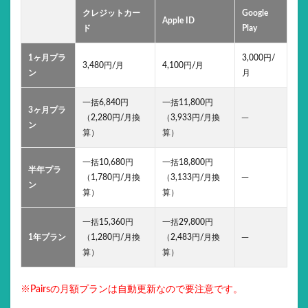
クレジットカー
Google
Apple ID
ド
Play
1ヶ月プラ
3,000円/
3,480円/月
4,100円/月
ン
月
一括6,840円
一括11,800円
3ヶ月プラ
（2,280円/月換
（3,933円/月換
─
ン
算）
算）
一括10,680円
一括18,800円
半年プラ
（1,780円/月換
（3,133円/月換
─
ン
算）
算）
一括15,360円
一括29,800円
1年プラン
（1,280円/月換
（2,483円/月換
─
算）
算）
※Pairsの月額プランは自動更新なので要注意です。