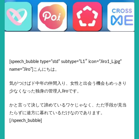
[speech_bubble type=”std” subtype=”L1″ icon=”Jiro1_L.jpg”
name=”Jiro”]こんにちは。
気がつけばド中年の仲間入り、女性と出会う機会もめっきり
少なくなった独身の管理人Jiroです。
かと言って決して諦めているワケじゃなく、ただ手段が見当
たらずに途方に暮れているだけなのであります。
[/speech_bubble]