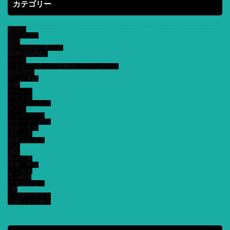
カテゴリー
知恵袋
恋活アプリ
英語
獣になれない私たち
GLIM SPANKY
モデル
リオデジャネイロ五輪＆パラリンピック
福袋2018
テレビ番組
芸能
イベント
アイドル
トレンド・文化
アニメ
ミュージック
スポーツ・競技
社会・生活
タレント
映画・ドラマ
芸人
漫画
年中行事
俳優・声優
ビジネス
IT・科学
アナウンサー
CM
インターネット
人物（その他）