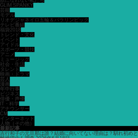
獣になれない私たち
GLIM SPANKY
芸能
モデル
リオデジャネイロ五輪＆パラリンピック
テレビ番組
福袋2018
トレンド・文化
イベント
アイドル
スポーツ・競技
アニメ
ミュージック
社会・生活
タレント
映画・ドラマ
芸人
漫画
年中行事
ビジネス
俳優・声優
IT・科学
アナウンサー
CM
インターネット
人物（その他）
最新記事
吉行和子の元旦那は誰？結婚に向いてない理由は？馴れ初めと