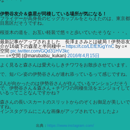
伊勢谷友介＆森星が同棲している場所が気になる！
フライデーが高身長のビッグカップルをとらえたのは、東京都
目黒区だそうですね。
桜並木の道を、お互い軽装で悠々と歩いていたそうな・・・。
最新記事がアップされました 長澤まさみとは破局！伊勢谷友
介が16歳下の森星と半同棲中 –
https://t.co/LEfEfGgYnC
by ○×
空間
pic.twitter.com/GQd31HV3kc
— ○×空間 (@marubatsu_kukan)
2016年4月15日
よく見ると森さんは愛犬らしきチワワをお散歩させています。
で、短パン姿の伊勢谷さんが連れ添っているって感じですね。
2人が向かったのは伊勢谷さんが住んでいるマンションだそう
で、伊勢谷さん＆森さん＋チワワの同棲生活をエンジョイして
いるってことなんですかね？
森さんの長いスカートのスリットからのぞくお御足が美しいで
すね。
インスタグラムにこんな画像がアップされていましたよ♪
出典：
https://www.instagram.com/