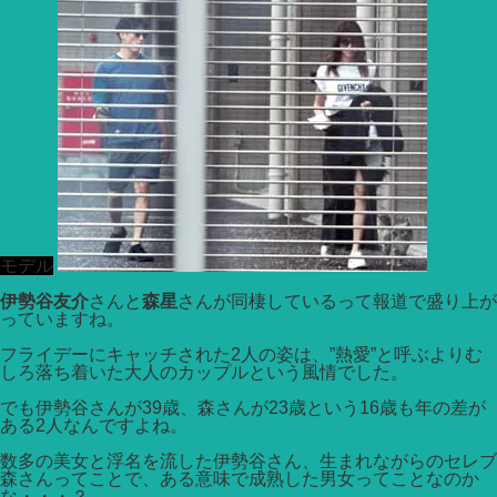
モデル
伊勢谷友介
さんと
森星
さんが同棲しているって報道で盛り上が
っていますね。
フライデーにキャッチされた2人の姿は、”熱愛”と呼ぶよりむ
しろ落ち着いた大人のカップルという風情でした。
でも伊勢谷さんが39歳、森さんが23歳という16歳も年の差が
ある2人なんですよね。
数多の美女と浮名を流した伊勢谷さん、生まれながらのセレブ
森さんってことで、ある意味で成熟した男女ってことなのか
な・・・？