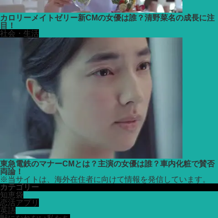
カロリーメイトゼリー新CMの女優は誰？清野菜名の成長に注
目！
社会・生活
東急電鉄のマナーCMとは？主演の女優は誰？車内化粧で賛否
両論！
※
当サイトは、海外在住者に向けて情報を発信しています。
カテゴリー
知恵袋
恋活アプリ
英語