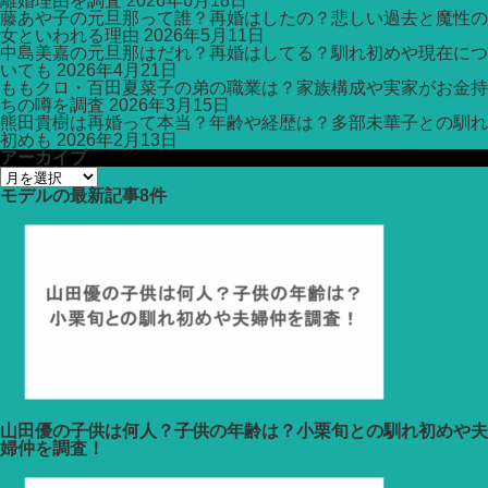
離婚理由を調査
2026年6月18日
藤あや子の元旦那って誰？再婚はしたの？悲しい過去と魔性の
女といわれる理由
2026年5月11日
中島美嘉の元旦那はだれ？再婚はしてる？馴れ初めや現在につ
いても
2026年4月21日
ももクロ・百田夏菜子の弟の職業は？家族構成や実家がお金持
ちの噂を調査
2026年3月15日
熊田貴樹は再婚って本当？年齢や経歴は？多部未華子との馴れ
初めも
2026年2月13日
アーカイブ
ア
ー
モデル
の最新記事8件
カ
イ
ブ
山田優の子供は何人？子供の年齢は？小栗旬との馴れ初めや夫
婦仲を調査！