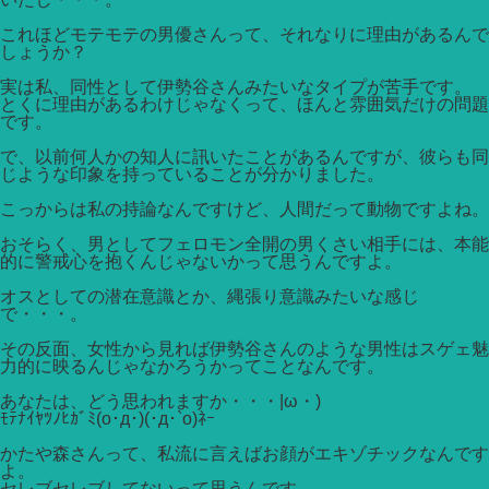
これほどモテモテの男優さんって、それなりに理由があるんで
しょうか？
実は私、同性として伊勢谷さんみたいなタイプが苦手です。
とくに理由があるわけじゃなくって、ほんと雰囲気だけの問題
です。
で、以前何人かの知人に訊いたことがあるんですが、彼らも同
じような印象を持っていることが分かりました。
こっからは私の持論なんですけど、人間だって動物ですよね。
おそらく、男としてフェロモン全開の男くさい相手には、本能
的に警戒心を抱くんじゃないかって思うんですよ。
オスとしての潜在意識とか、縄張り意識みたいな感じ
で・・・。
その反面、女性から見れば伊勢谷さんのような男性はスゲェ魅
力的に映るんじゃなかろうかってことなんです。
あなたは、どう思われますか・・・|ω・)
ﾓﾃﾅｲﾔﾂﾉﾋｶﾞﾐ(ο･д･)(･д･`ο)ﾈｰ
かたや森さんって、私流に言えばお顔がエキゾチックなんです
よ。
セレブセレブしてないって思うんです。