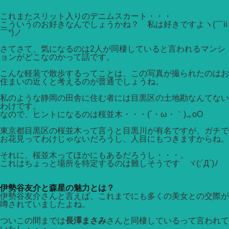
これまたスリット入りのデニムスカート・・・
こういうのお好きなんでしょうかね？ 私は好きですよヽ(￣ii
￣*)ノ
さてさて、気になるのは2人が同棲していると言われるマンシ
ョンがどこなのかって話です。
こんな軽装で散歩するってことは、この写真が撮られたのはお
住まいの近くと考えるのが普通でしょうね。
私のような静岡の田舎に住む者には目黒区の土地勘なんてない
わけです。
なので、ヒントになるのは桜並木・・・(´・ω・｀).｡oO
東京都目黒区の桜並木って言うと目黒川が有名ですが、ガチで
お花見ってわけじゃないだろうし、人目にもつきますからね。
それに、桜並木ってほかにもあるだろうし・・・。
これはちょっと場所を特定するのは難しそうです ヾ(;´Д`)ﾉ
伊勢谷友介と森星の魅力とは？
伊勢谷友介さんと言えば、これまでにも多くの美女との交際が
噂されていましたよね。
ついこの間までは
長澤まさみ
さんと同棲しているって言われて
いたし・・・。