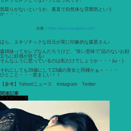
気取りがないというか、素直で自然体な雰囲気という
か・・・。
出典：
https://www.instagram.com/
ほら、エキゾチックな目元が実に印象的な森星さん♪
森姉妹ってセレブなんだろうけど、”良い意味で”品のないお顔
立ちに好感が持てる♪
そんなふうに思っているのは私だけでしょうか・・・|ω・)
それにしても39歳にして23歳の美女と同棲かぁ～・・・
ひとこと・・・羨ましい！！
【参考】Yahoo!ニュース Instagram Twitter
関連記事
ミュージック