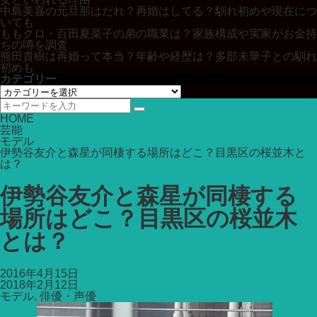
中島美嘉の元旦那はだれ？再婚はしてる？馴れ初めや現在につ
いても
ももクロ・百田夏菜子の弟の職業は？家族構成や実家がお金持
ちの噂を調査
熊田貴樹は再婚って本当？年齢や経歴は？多部未華子との馴れ
初めも
カテゴリー
カ
テ
ゴ
HOME
リ
芸能
ー
モデル
伊勢谷友介と森星が同棲する場所はどこ？目黒区の桜並木と
は？
伊勢谷友介と森星が同棲する
場所はどこ？目黒区の桜並木
とは？
2016年4月15日
2018年2月12日
モデル
,
俳優・声優