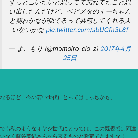
ずっと言いたいと思ってて忘れてたこと思
い出したんだけど、ベビメタのすーちゃん
と葵わかなが似てるって共感してくれる人
いないかな
pic.twitter.com/sbUCfn3L8f
— よこもり (@momoiro_clo_z)
2017年4月
25日
なるほど、今の若い世代にとってはこっちかも。
でも私のようなオヤジ世代にとっては、この既視感は間違
いなく藤谷美紀さんから来るものと断定できますな！