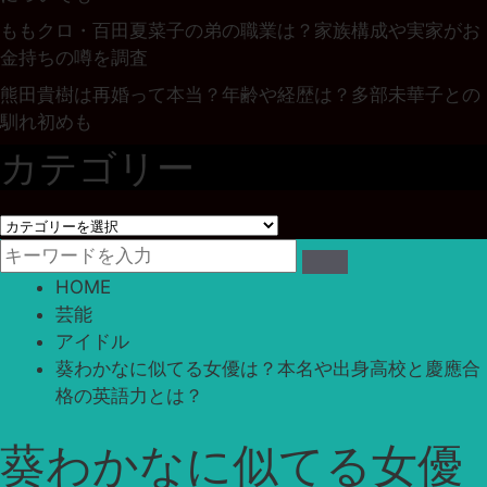
ももクロ・百田夏菜子の弟の職業は？家族構成や実家がお
金持ちの噂を調査
熊田貴樹は再婚って本当？年齢や経歴は？多部未華子との
馴れ初めも
カテゴリー
カ
テ
ゴ
HOME
リ
芸能
ー
アイドル
葵わかなに似てる女優は？本名や出身高校と慶應合
格の英語力とは？
葵わかなに似てる女優