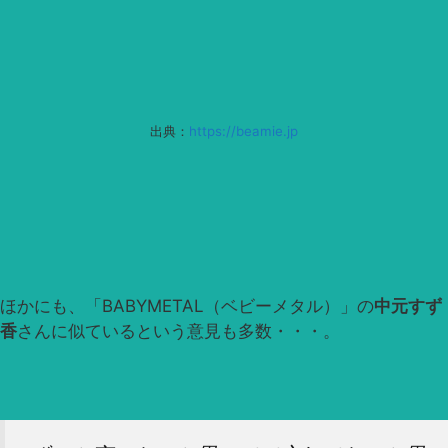
出典：
https://beamie.jp
ほかにも、「BABYMETAL（ベビーメタル）」の
中元すず
香
さんに似ているという意見も多数・・・。