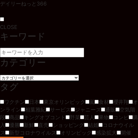
デイリーねっと366
CLOSE
キーワード
カテゴリー
タグ
ワクチン
日本
東京オリンピック
嵐
食材
櫻井翔
オ
ンライン
相葉雅紀
サービス
ジャニーズ
通販
空気階
段
商品
キングオブコント
野菜
芸人
果物
コンビ
購
入
優勝
新鮮
直売
ショッピング
結婚
コロナウイル
ス
新型コロナウイルス
オリンピック
感染拡大
開催