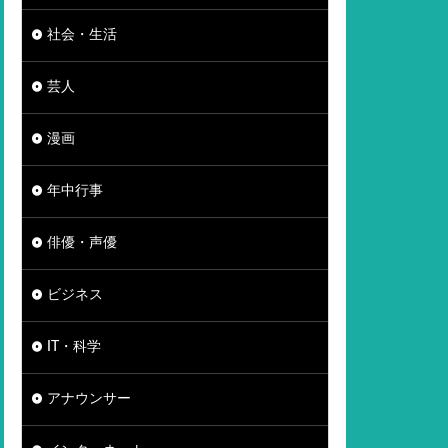
社会・生活
芸人
漫画
年中行事
俳優・声優
ビジネス
IT・科学
アナウンサー